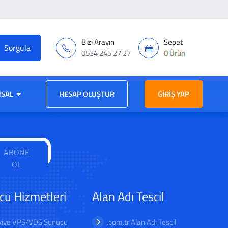
Bizi Arayın
Sepet
0534 245 27 27
0 Ürün
SAL
HESAP OLUŞTUR
GIRIŞ YAP
ABONE
OL
cu Hizmetleri
Alan Adı Tescil
kiye VPS/VDS Sunucu
.com.tr Alan Adı Tescil