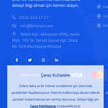
detaylı bilgi almak için hemen arayın.
Hab
Giz
0534 245 27 27
Hi
info@birtescil.com
Yetkili Kişi : Münevver ATAŞ; Varlık
Mah. 193 Sk. Servet Gürsel Apt. Sitesi
No 10/A Muratpaşa/Antalya
Çerez Kullanımı
Kabul Ettiğimiz Ödemeler:
Sizlere daha iyi bir hizmet sunabilmek için sitemizde
çerezlerden faydalanıyoruz. Sitemizi kullanmaya devam ederek
©
çerezleri kullanmamıza izin vermiş olursunuz. Detaylı bilgi için
Çerez Politikamızı
inceleyebilirsiniz.