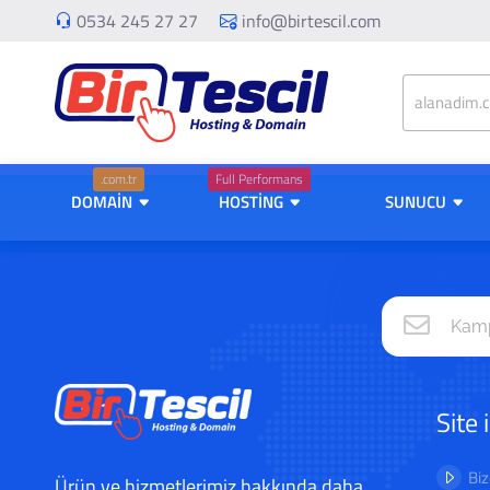
0534 245 27 27
info@birtescil.com
.com.tr
Full Performans
DOMAİN
HOSTİNG
SUNUCU
Site 
Biz
Ürün ve hizmetlerimiz hakkında daha