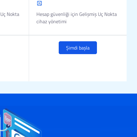
ş Uç Nokta
Hesap güvenliği için Gelişmiş Uç Nokta
cihaz yönetimi
Şimdi başla