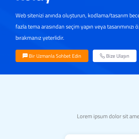
Web sitenizi anında oluşturun, kodlama/tasarım bece
fazla tema arasından seçim yapın veya tasarımınızı öz
bırakmanız yeterlidir.
Bir Uzmanla Sohbet Edin
Bize Ulaşın
Lorem ipsum dolor sit amet