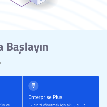
a Başlayın
n
Enterprise Plus
yün ve
Ekibinizi yönetmek için akıllı, bulut