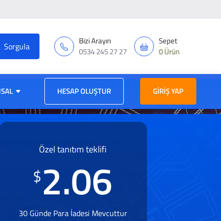
Bizi Arayın
Sepet
0534 245 27 27
0 Ürün
SAL
HESAP OLUŞTUR
GIRIŞ YAP
Özel tanıtım teklifi
2.06
$
30 Günde Para İadesi Mevcuttur