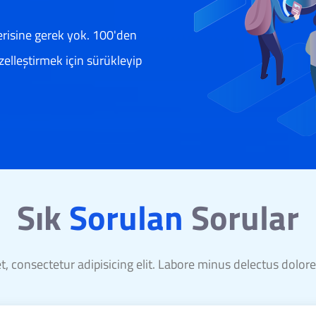
risine gerek yok. 100'den
elleştirmek için sürükleyip
Sık
Sorulan
Sorular
, consectetur adipisicing elit. Labore minus delectus dolor