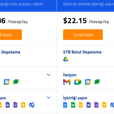
yduğu tüm araçları edinin
etkili bir şekilde işbirliği yapı
86
$22.15
/hesap/ay
/hesap/ay
i başla
Şimdi başla
t Depolama
5TB Bulut Depolama
İletişim
apın
İşbirliği yapın