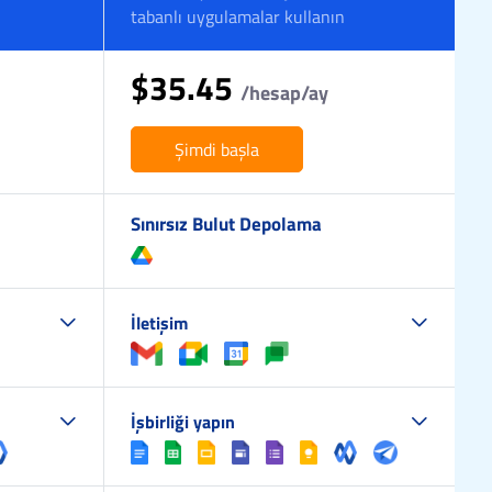
n
tabanlı uygulamalar kullanın
$35.45
/hesap/ay
Şimdi başla
Sınırsız Bulut Depolama
İletişim
İşbirliği yapın