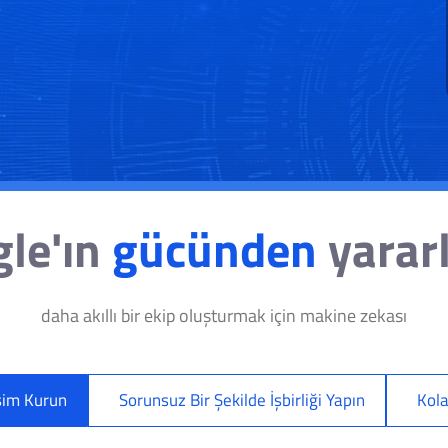
le'ın
gücünden
yarar
daha akıllı bir ekip oluşturmak için makine zekası
tişim Kurun
Sorunsuz Bir Şekilde İşbirliği Yapın
Kola