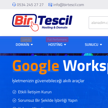
0534 245 27 27
info@birtescil.com
.com.tr
Full Performans
DOMAİN
HOSTİNG
SUNUCU
Google
Works
İşletmenizin güvenebileceği akıllı araçlar
Etkili İletişim Kurun
Sorunsuz Bir Şekilde İşbirliği Yapın