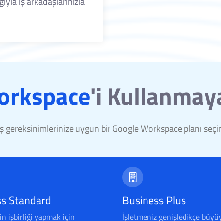
ğıyla iş arkadaşlarınızla
orkspace
'i Kullanmay
İş gereksinimlerinize uygun bir Google Workspace planı seçi
ss Standard
Business Plus
in işbirliği yapmak için
İşletmeniz genişledikçe büyü