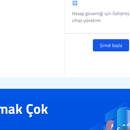
Hesap güvenliği için Gelişmi
cihaz yönetimi
Şimdi başla
rmak Çok