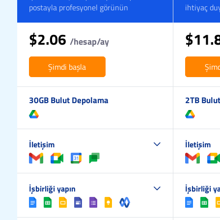
postayla profesyonel görünün
ihtiyaç du
$2.06
$11.
/hesap/ay
Şimdi başla
Şimd
30GB Bulut Depolama
2TB Bulu
İletişim
İletişim
İşbirliği yapın
İşbirliği y