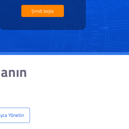
Şimdi başla
lanın
yca Yönetin