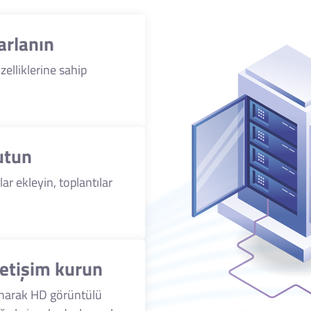
arlanın
zelliklerine sahip
utun
lar ekleyin, toplantılar
letişim kurun
anarak HD görüntülü