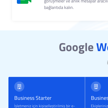
görüşmeler ve anlık mesajlar aracılı
bağlantıda kalın.
Google
W
Business Starter
Busine
İşletmeniz için kişiselleştirilmiş bir e-
Ekipleriniz