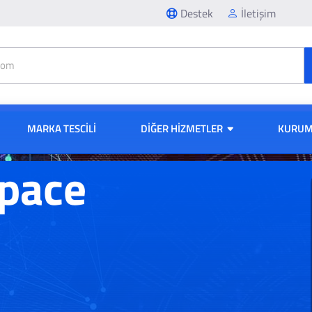
Destek
İletişim
MARKA TESCİLİ
DIĞER HIZMETLER
KURUM
pace