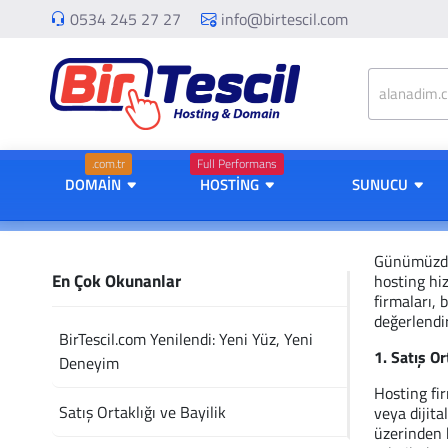
0534 245 27 27
info@birtescil.com
.com.tr
Full Performans
DOMAİN
HOSTİNG
SUNUCU
Günümüzde 
En Çok Okunanlar
hosting hiz
firmaları, 
değerlendir
BirTescil.com Yenilendi: Yeni Yüz, Yeni
1. Satış Or
Deneyim
Hosting fir
Satış Ortaklığı ve Bayilik
veya dijita
üzerinden 