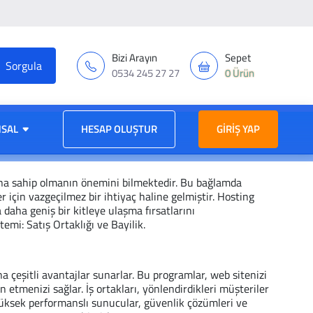
Bizi Arayın
Sepet
0534 245 27 27
0 Ürün
SAL
HESAP OLUŞTUR
GIRIŞ YAP
ına sahip olmanın önemini bilmektedir. Bu bağlamda
 için vazgeçilmez bir ihtiyaç haline gelmiştir. Hosting
 daha geniş bir kitleye ulaşma fırsatlarını
emi: Satış Ortaklığı ve Bayilik.
ına çeşitli avantajlar sunarlar. Bu programlar, web sitenizi
 etmenizi sağlar. İş ortakları, yönlendirdikleri müşteriler
yüksek performanslı sunucular, güvenlik çözümleri ve