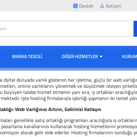
Destek
İletişim
MARKA TESCİLİ
DIĞER HIZMETLER
KURUM
dijital dünyada varlık gösteren her işletme, güçlü bir web varlığ
metleri, online varlıklarını yönetmek ve büyütmek isteyen şirketler
bu büyüyen talebe hizmet etmenin yanı sıra, iş ortakları aracılığıyla
mektedir. İşte hosting firmalarıyla işbirliği yapmanın iki temel yönt
taklığı: Web Varlığınızı Artırın, Gelirinizi Katlayın
maları genellikle satış ortaklığı programları aracılığıyla iş ortaklar
l pazarlama kanallarınızı kullanarak hosting hizmetlerini promosyon
komisyon alarak gelir elde ederler. Hosting firmalarının sunduğu 