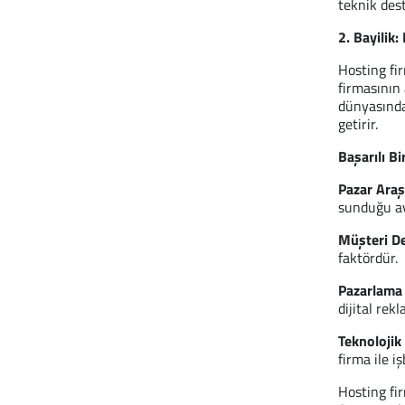
teknik dest
2. Bayilik
Hosting fir
firmasının
dünyasında
getirir.
Başarılı Bi
Pazar Araş
sunduğu av
Müşteri De
faktördür.
Pazarlama S
dijital rek
Teknolojik 
firma ile i
Hosting fir