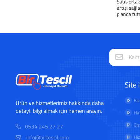
Satış ortak
artışı sağl
planda tutm
Site 
Biz
Ürün ve hizmetlerimiz hakkında daha
detaylı bilgi almak için hemen arayın.
Hab
Giz
0534 245 27 27
Hi
info@birtescil.com