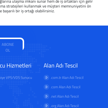
ağlarına ulaşma imkanı sunar hem de iş ortakları için gelir
azarlama stratejileri kullanmak ve müşteri memnuniyetini ön
şarılı bir iş ortağı olabilirsiniz.
ABONE
OL
cu Hizmetleri
Alan Adı Tescil
kiye VPS/VDS Sunucu
.com.tr Alan Adı Tescil
.com Alan Adı Tescil
.net Alan Adı Tescil
.org Alan Adı Tescil