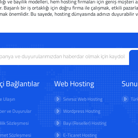
lığı ve bayilik modelleri, hem hosting firmaları için geniş müşteri 
ar. Başarılı bir iş ortaklığı için doğru firma ile çalışmak, etkili p
ak önemlidir. Bu sayede, hosting dünyasında adınızı duyurabilir ve ba
içi Bağlantılar
Web Hosting
Sunu
e Ulaşın
Sınırsız Web Hosting
Tür
er ve Duyurular
Wordpress Hosting
lilik Sözleşmesi
Bayi (Reseller) Hosting
zmet Sözleşmesi
E-Ticaret Hosting