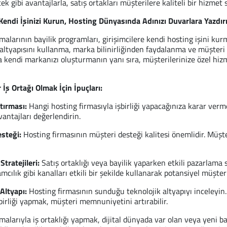
ek gibi avantajlarla, satış ortakları müşterilere kaliteli bir hizmet
: Kendi İşinizi Kurun, Hosting Dünyasında Adınızı Duvarlara Yazdır
malarının bayilik programları, girişimcilere kendi hosting işini kurm
 altyapısını kullanma, marka bilinirliğinden faydalanma ve müşteri 
 kendi markanızı oluşturmanın yanı sıra, müşterilerinize özel hizm
r İş Ortağı Olmak İçin İpuçları:
tırması:
Hangi hosting firmasıyla işbirliği yapacağınıza karar verme
antajları değerlendirin.
steği:
Hosting firmasının müşteri desteği kalitesi önemlidir. Müşter
tratejileri:
Satış ortaklığı veya bayilik yaparken etkili pazarlama s
lamcılık gibi kanalları etkili bir şekilde kullanarak potansiyel müşter
Altyapı:
Hosting firmasının sunduğu teknolojik altyapıyı inceleyin. 
şbirliği yapmak, müşteri memnuniyetini artırabilir.
malarıyla iş ortaklığı yapmak, dijital dünyada var olan veya yeni baş